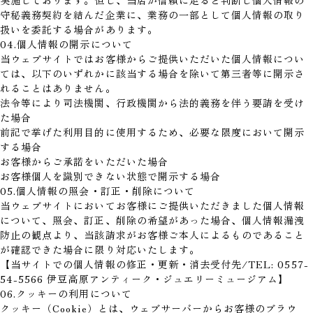
実施しております。但し、当店が信頼に足ると判断し個人情報の
守秘義務契約を結んだ企業に、業務の一部として個人情報の取り
扱いを委託する場合があります。
04.個人情報の開示について
当ウェブサイトではお客様からご提供いただいた個人情報につい
ては、以下のいずれかに該当する場合を除いて第三者等に開示さ
れることはありません。
法令等により司法機関、行政機関から法的義務を伴う要請を受け
た場合
前記で挙げた利用目的に使用するため、必要な限度において開示
する場合
お客様からご承諾をいただいた場合
お客様個人を識別できない状態で開示する場合
05.個人情報の照会・訂正・削除について
当ウェブサイトにおいてお客様にご提供いただきました個人情報
について、照会、訂正、削除の希望があった場合、個人情報漏洩
防止の観点より、当該請求がお客様ご本人によるものであること
が確認できた場合に限り対応いたします。
【当サイトでの個人情報の修正・更新・消去受付先/TEL: 0557-
54-5566 伊豆高原アンティーク・ジュエリーミュージアム】
06.クッキーの利用について
クッキー（Cookie）とは、ウェブサーバーからお客様のブラウ