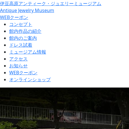
伊豆高原アンティーク・ジュエリーミュージアム
Antique Jewelry Museum
WEBクーポン
コンセプト
館内作品の紹介
館内のご案内
ドレス試着
ミュージアム情報
アクセス
お知らせ
WEBクーポン
オンラインショップ