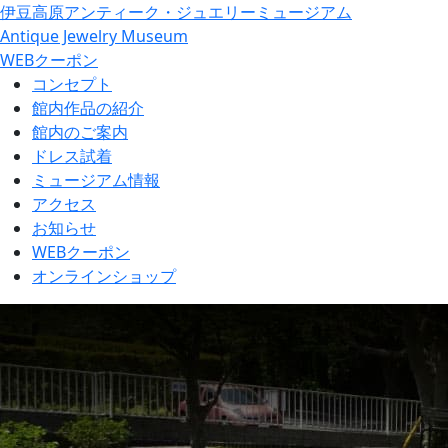
伊豆高原アンティーク・ジュエリーミュージアム
Antique Jewelry Museum
WEBクーポン
コンセプト
館内作品の紹介
館内のご案内
ドレス試着
ミュージアム情報
アクセス
お知らせ
WEBクーポン
オンラインショップ